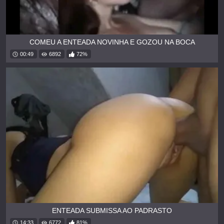
COMEU A ENTEADA NOVINHA E GOZOU NA BOCA
00:49
6892
72%
ENTEADA SUBMISSA AO PADRASTO
14:33
6772
81%