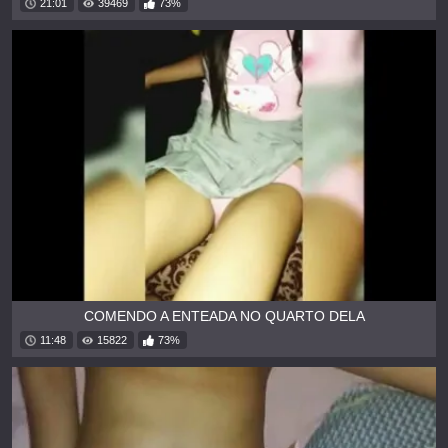
21:01
39469
73%
COMENDO A ENTEADA NO QUARTO DELA
11:48
15822
73%