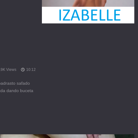
.9K Views
10:12
padrasto safado
fada dando buceta