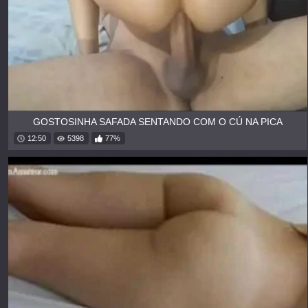
GOSTOSINHA SAFADA SENTANDO COM O CÚ NA PICA
12:50
5398
77%