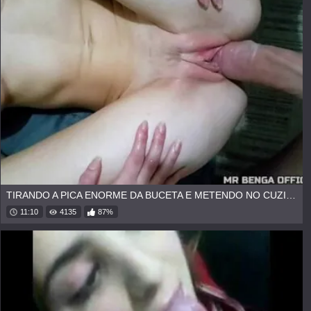
TIRANDO A PICA ENORME DA BUCETA E METENDO NO CUZINHO
11:10
4135
87%