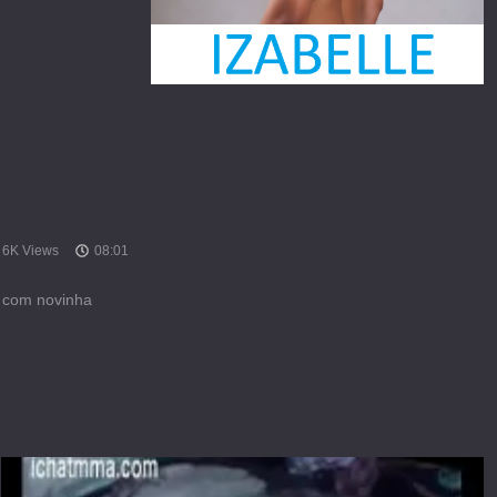
6K Views
08:01
o com novinha