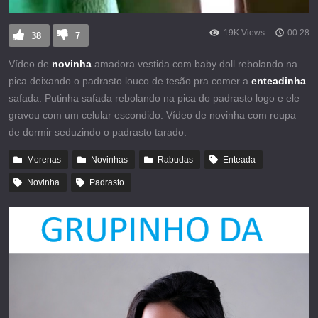
19K Views
00:28
38
7
Vídeo de
novinha
amadora vestida com baby doll rebolando na
pica deixando o padrasto louco de tesão pra comer a
enteadinha
safada. Putinha safada rebolando na pica do padrasto logo e ele
gravou com um celular escondido. Vídeo de novinha com roupa
de dormir seduzindo o padrasto tarado.
Morenas
Novinhas
Rabudas
Enteada
Novinha
Padrasto