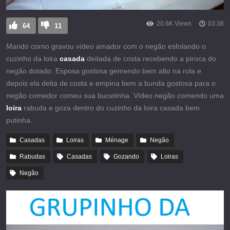
20.6K Views
03:38
64
11
Marido corno gravou vídeo amador com o negão esfolando o
cuzinho da loira
casada
deitada de costa recebendo a piroca do
negão dotado. Esposa gostosa gemendo bem alto na rola e
depois ela deita de costa e empina bem a bunda gostosa para o
negão comedor comeu sua bucetinha. Vídeo negão comendo uma
loira
rabuda e goza dentro do cuzinho da loira casada bem
putinha.
Casadas
Loiras
Ménage
Negão
Rabudas
Casadas
Gozando
Loiras
Negão