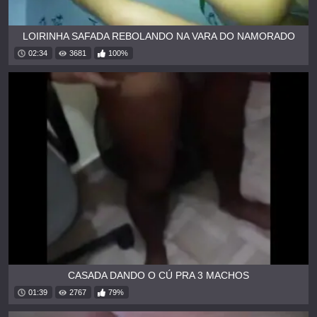
LOIRINHA SAFADA REBOLANDO NA VARA DO NAMORADO
02:34
3681
100%
CASADA DANDO O CÚ PRA 3 MACHOS
01:39
2767
79%