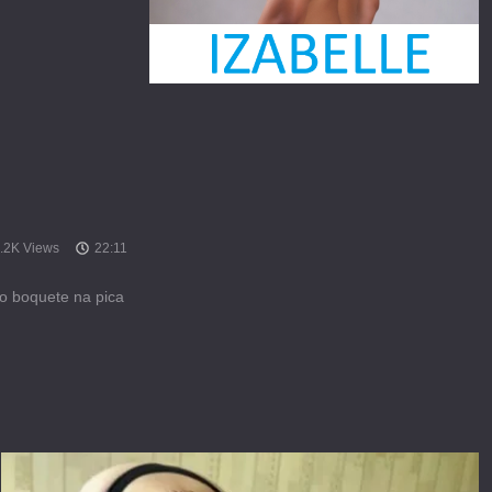
.2K Views
22:11
o boquete na pica