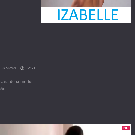
.6K Views
02:50
a vara do comedor
são.
HD