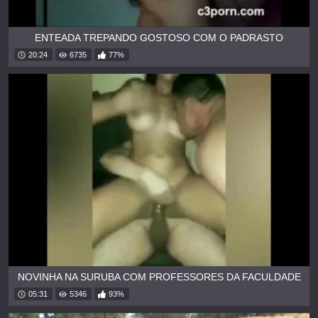
ENTEADA TREPANDO GOSTOSO COM O PADRASTO
20:24
6735
77%
NOVINHA NA SURUBA COM PROFESSORES DA FACULDADE
05:31
5346
93%