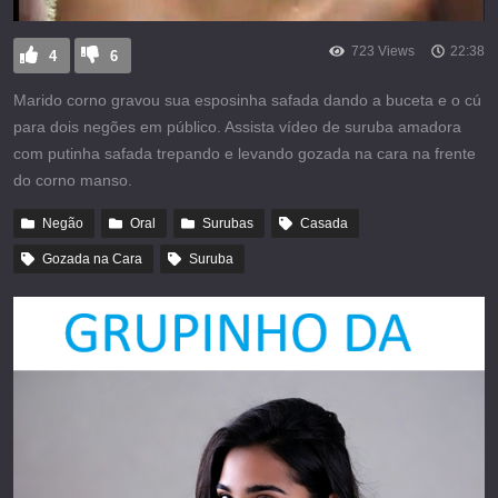
723 Views
22:38
4
6
Marido corno gravou sua esposinha safada dando a buceta e o cú
para dois negões em público. Assista vídeo de suruba amadora
com putinha safada trepando e levando gozada na cara na frente
do corno manso.
Negão
Oral
Surubas
Casada
Gozada na Cara
Suruba