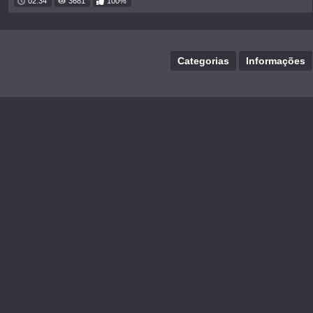
02:34
3681
100%
Categorias
Informações